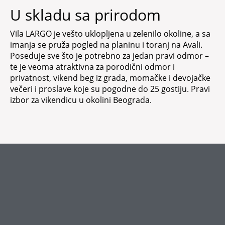
U skladu sa prirodom
Vila LARGO je vešto uklopljena u zelenilo okoline, a sa
imanja se pruža pogled na planinu i toranj na Avali.
Poseduje sve što je potrebno za jedan pravi odmor –
te je veoma atraktivna za porodični odmor i
privatnost, vikend beg iz grada, momačke i devojačke
večeri i proslave koje su pogodne do 25 gostiju. Pravi
izbor za vikendicu u okolini Beograda.