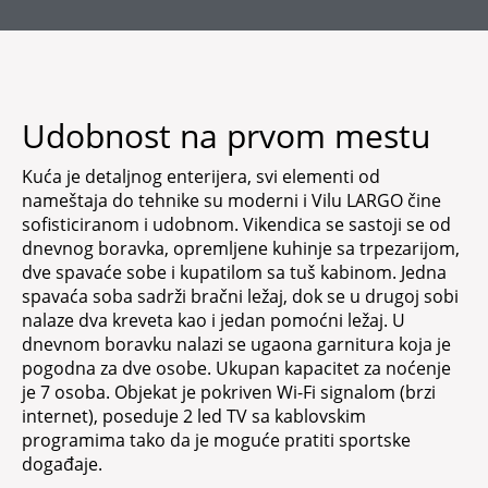
Udobnost na prvom mestu
Kuća je detaljnog enterijera, svi elementi od
nameštaja do tehnike su moderni i
Vilu LARGO
čine
sofisticiranom i udobnom. Vikendica se sastoji se od
dnevnog boravka, opremljene kuhinje sa trpezarijom,
dve spavaće sobe i kupatilom sa tuš kabinom. Jedna
spavaća soba sadrži bračni ležaj, dok se u drugoj sobi
nalaze dva kreveta kao i jedan pomoćni ležaj. U
dnevnom boravku nalazi se ugaona garnitura koja je
pogodna za dve osobe. Ukupan kapacitet za noćenje
je 7 osoba. Objekat je pokriven Wi-Fi signalom (brzi
internet), poseduje 2 led TV sa kablovskim
programima tako da je moguće pratiti sportske
događaje.