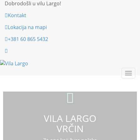
Dobrodošli u vilu Largo!
Kontakt
Lokacija na mapi
+381 60 865 5432
Togg
navi
VILA LARGO
VRČIN