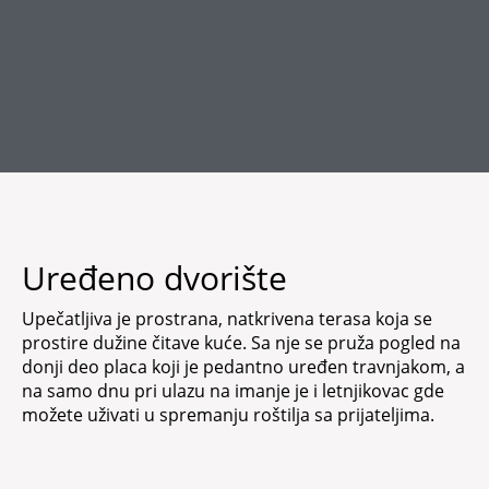
Uređeno dvorište
Upečatljiva je prostrana, natkrivena terasa koja se
prostire dužine čitave kuće. Sa nje se pruža pogled na
donji deo placa koji je pedantno uređen travnjakom, a
na samo dnu pri ulazu na imanje je i letnjikovac gde
možete uživati u spremanju roštilja sa prijateljima.