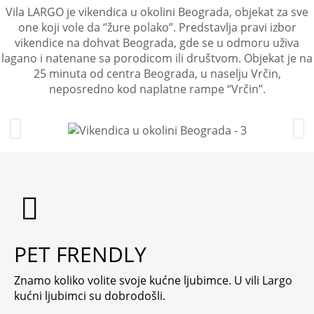
Vila LARGO je vikendica u okolini Beograda, objekat za sve
one koji vole da ‘’žure polako’’. Predstavlja pravi izbor
vikendice na dohvat Beograda, gde se u odmoru uživa
lagano i natenane sa porodicom ili društvom. Objekat je na
25 minuta od centra Beograda, u naselju Vrčin,
neposredno kod naplatne rampe “Vrčin”.
PET FRENDLY
Znamo koliko volite svoje kućne ljubimce. U vili Largo
kućni ljubimci su dobrodošli.